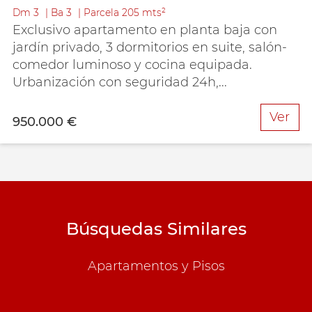
Dm
3
Ba
3
Parcela
205 mts²
Exclusivo apartamento en planta baja con
jardín privado, 3 dormitorios en suite, salón-
comedor luminoso y cocina equipada.
Urbanización con seguridad 24h,...
Ver
950.000 €
Búsquedas Similares
Apartamentos y Pisos