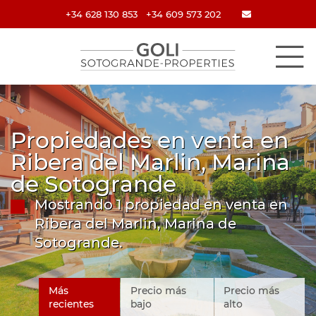
+34 628 130 853
+34 609 573 202
Propiedades en venta en
Ribera del Marlin, Marina
de Sotogrande
Mostrando 1 propiedad en venta en
Ribera del Marlin, Marina de
Sotogrande.
Más
Precio más
Precio más
recientes
bajo
alto