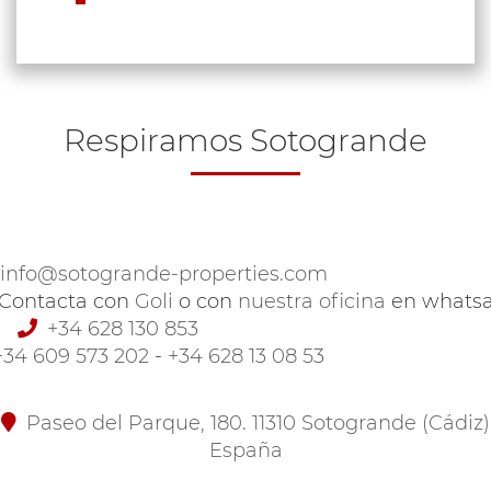
Respiramos Sotogrande
info@sotogrande-properties.com
Contacta con
Goli
o con
nuestra oficina
en whats
+34 628 130 853
+34 609 573 202
-
+34 628 13 08 53
Paseo del Parque, 180. 11310 Sotogrande (Cádiz)
España