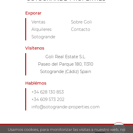
Exporar
Ventas
Sobre Goli
Alquileres
Contacto
Sotogrande
Visítenos
Goli Real Estate S.L.
Paseo del Parque 180, 11310
Sotogrande (Cádiz) Spain
Hablémos
+34 628 130 853
+34 609 573 202
info@sotogrande-properties.com
Copyright © 2026 · sotogrande-properties.com |
Términos
Usamos cookies, para monitorizar las visitas a nuestro web, no