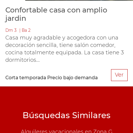
Confortable casa con amplio
jardin
Dm
3
Ba
2
Casa muy agradable y acogedora con una
decoración sencilla, tiene salón comedor,
cocina totalmente equipada. La casa tiene 3
dormitorios...
Ver
Corta temporada
Precio bajo demanda
Búsquedas Similares
Alquileres vacacionales en Zona G