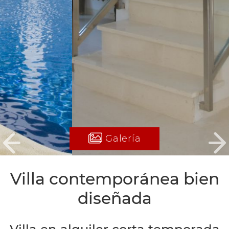
Galería
Previous
Ne
Villa contemporánea bien
diseñada