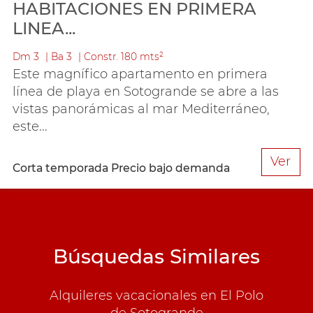
HABITACIONES EN PRIMERA
LINEA...
Dm
3
Ba
3
Constr.
180 mts²
Este magnífico apartamento en primera
línea de playa en Sotogrande se abre a las
vistas panorámicas al mar Mediterráneo,
este...
Ver
Corta temporada
Precio bajo demanda
Búsquedas Similares
Alquileres vacacionales en El Polo
de Sotogrande