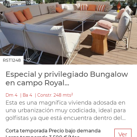
RST1248
Especial y privilegiado Bungalow
en campo Royal...
Dm
4
Ba
4
Constr.
248 mts²
Esta es una magnífica vivienda adosada en
una urbanización muy codiciada, ideal para
golfistas ya que está encuentra dentro del...
Corta temporada
Precio bajo demanda
Ver